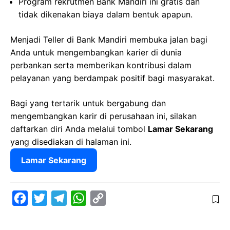
Program rekrutmen Bank Mandiri ini gratis dan
tidak dikenakan biaya dalam bentuk apapun.
Menjadi Teller di Bank Mandiri membuka jalan bagi
Anda untuk mengembangkan karier di dunia
perbankan serta memberikan kontribusi dalam
pelayanan yang berdampak positif bagi masyarakat.
Bagi yang tertarik untuk bergabung dan
mengembangkan karir di perusahaan ini, silakan
daftarkan diri Anda melalui tombol
Lamar Sekarang
yang disediakan di halaman ini.
Lamar Sekarang
F
T
T
W
C
a
w
e
h
o
c
i
l
a
p