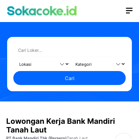
Langsung
M
ke
isi
Cari
Lowongan Kerja Bank Mandiri
Tanah Laut
PT Bank Mandiri Tbk (Persero)
Tanah Laut