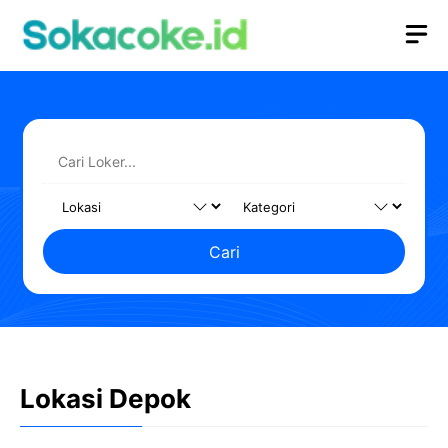
Langsung
M
ke
isi
Cari
Lokasi Depok