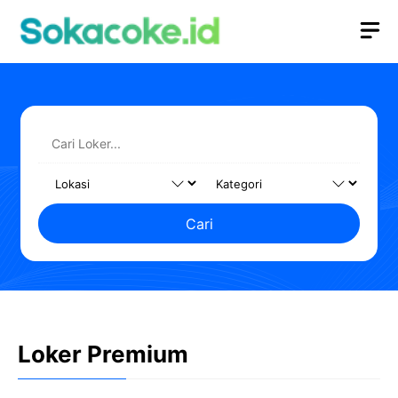
Langsung
M
ke
isi
Cari
Loker Premium