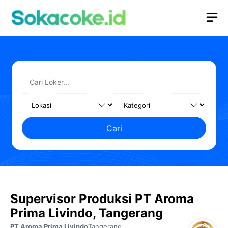
Langsung
M
ke
isi
Cari
Supervisor Produksi PT Aroma
Prima Livindo, Tangerang
PT Aroma Prima Livindo
Tangerang