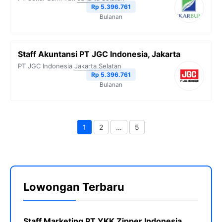
Rp 5.396.761
Bulanan
Staff Akuntansi PT JGC Indonesia, Jakarta
PT JGC Indonesia
Jakarta Selatan
Rp 5.396.761
Bulanan
1
2
…
5
Halaman
Halaman
Halaman
Lowongan Terbaru
Staff Marketing PT YKK Zipper Indonesia,