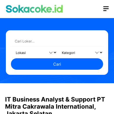
Langsung
M
ke
isi
Cari
IT Business Analyst & Support PT
Mitra Cakrawala International,
Jakarta Selatan