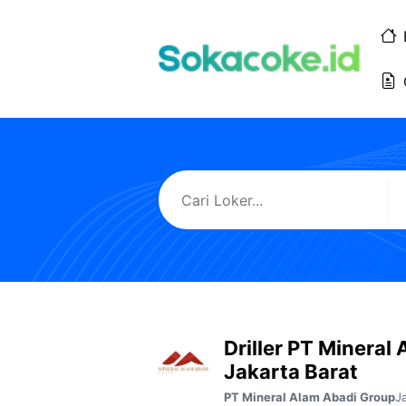
Langsung
ke
isi
Driller PT Mineral
Jakarta Barat
J
PT Mineral Alam Abadi Group