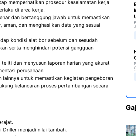
etap memperhatikan prosedur keselamatan kerja
rlaku di area kerja.
benar dan bertanggung jawab untuk memastikan
P
r, aman, dan menghasilkan data yang sesuai
J
dap kondisi alat bor sebelum dan sesudah
an serta menghindari potensi gangguan
teliti dan menyusun laporan harian yang akurat
P
C
mentasi perusahaan.
n lainnya untuk memastikan kegiatan pengeboran
dukung kelancaran proses pertambangan secara
Ga
rajat.
Driller menjadi nilai tambah.