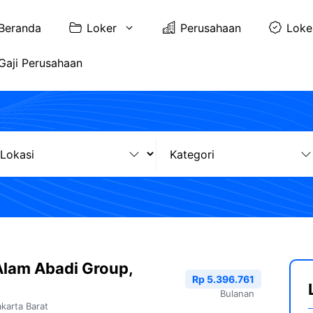
Beranda
Loker
Perusahaan
Loke
Gaji Perusahaan
 Alam Abadi Group,
Rp 5.396.761
Bulanan
akarta Barat