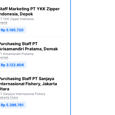
Staff Marketing PT YKK Zipper
Indonesia, Depok
T YKK Zipper Indonesia
Depok
Rp 5.195.720
Purchasing Staff PT
Arisamandiri Pratama, Demak
T Arisamandiri Pratama
Demak
Rp 3.122.806
Purchasing Staff PT Sanjaya
Internasional Fishery, Jakarta
Utara
T Sanjaya Internasional Fishery
akarta Utara
Rp 5.396.761