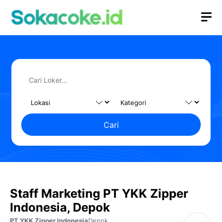
Langsung
M
ke
isi
Cari
Staff Marketing PT YKK Zipper
Indonesia, Depok
PT YKK Zipper Indonesia
Depok