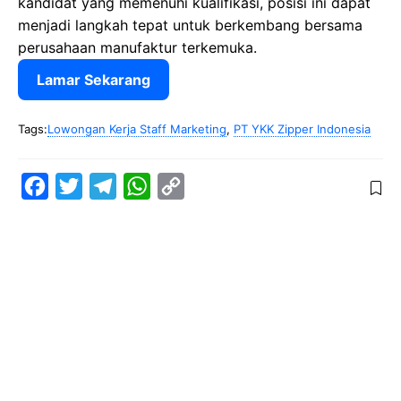
kandidat yang memenuhi kualifikasi, posisi ini dapat
menjadi langkah tepat untuk berkembang bersama
perusahaan manufaktur terkemuka.
Lamar Sekarang
Tags:
Lowongan Kerja Staff Marketing
,
PT YKK Zipper Indonesia
F
T
T
W
C
a
w
e
h
o
c
i
l
a
p
e
t
e
t
y
b
t
g
s
L
o
e
r
A
i
o
r
a
p
n
k
m
p
k