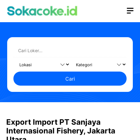
Langsung
M
ke
isi
Cari
Export Import PT Sanjaya
Internasional Fishery, Jakarta
Utara