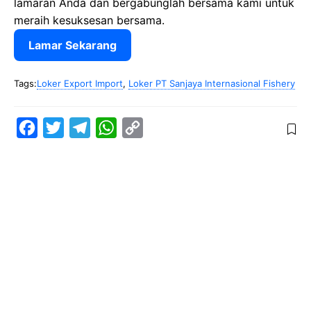
lamaran Anda dan bergabunglah bersama kami untuk
meraih kesuksesan bersama.
Lamar Sekarang
Tags:
Loker Export Import
,
Loker PT Sanjaya Internasional Fishery
F
T
T
W
C
a
w
e
h
o
c
i
l
a
p
e
t
e
t
y
b
t
g
s
L
o
e
r
A
i
o
r
a
p
n
k
m
p
k