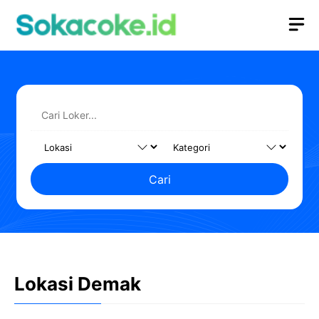
Langsung
M
ke
isi
Cari
Lokasi Demak