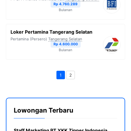
Rp 4.760.289
Bulanan
Loker Pertamina Tangerang Selatan
Pertamina (Persero)
Tangerang Selatan
Rp 4.600.000
Bulanan
1
2
Halaman
Halaman
Lowongan Terbaru
Staff Marketing PT YKK Zipper Indonesia,