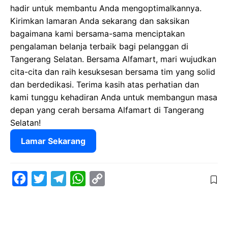
hadir untuk membantu Anda mengoptimalkannya.
Kirimkan lamaran Anda sekarang dan saksikan
bagaimana kami bersama-sama menciptakan
pengalaman belanja terbaik bagi pelanggan di
Tangerang Selatan. Bersama Alfamart, mari wujudkan
cita-cita dan raih kesuksesan bersama tim yang solid
dan berdedikasi. Terima kasih atas perhatian dan
kami tunggu kehadiran Anda untuk membangun masa
depan yang cerah bersama Alfamart di Tangerang
Selatan!
Lamar Sekarang
F
T
T
W
C
a
w
e
h
o
c
i
l
a
p
e
t
e
t
y