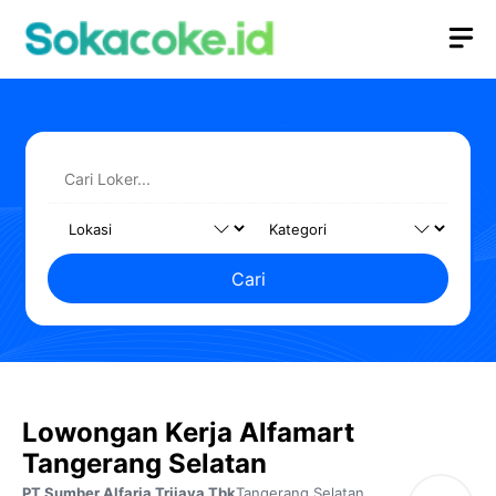
Langsung
M
ke
isi
Cari
Lowongan Kerja Alfamart
Tangerang Selatan
PT Sumber Alfaria Trijaya Tbk
Tangerang Selatan