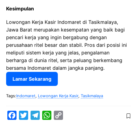
Kesimpulan
Lowongan Kerja Kasir Indomaret di Tasikmalaya,
Jawa Barat merupakan kesempatan yang baik bagi
pencari kerja yang ingin bergabung dengan
perusahaan ritel besar dan stabil. Pros dari posisi ini
meliputi sistem kerja yang jelas, pengalaman
berharga di dunia ritel, serta peluang berkembang
bersama Indomaret dalam jangka panjang.
Lamar Sekarang
Tags:
Indomaret
,
Lowongan Kerja Kasir
,
Tasikmalaya
F
T
T
W
C
a
w
e
h
o
c
i
l
a
p