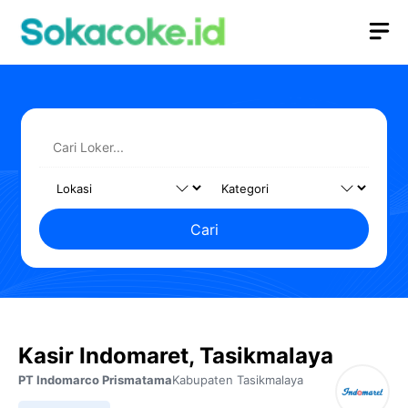
Langsung
M
ke
isi
Cari
Kasir Indomaret, Tasikmalaya
PT Indomarco Prismatama
Kabupaten Tasikmalaya