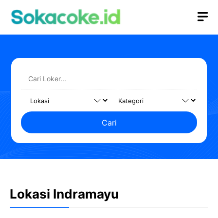
Langsung
M
ke
isi
Cari
Lokasi Indramayu