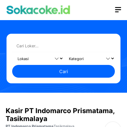
Langsung
M
ke
isi
Cari
Kasir PT Indomarco Prismatama,
Tasikmalaya
PT Indomarco Prismatama
Tasikmalaya