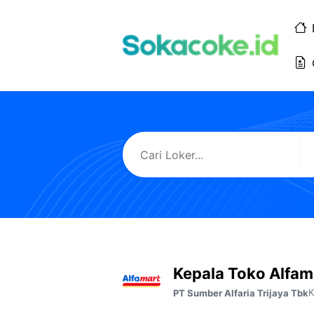
Langsung
ke
isi
Kepala Toko Alfam
K
PT Sumber Alfaria Trijaya Tbk