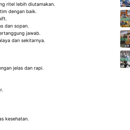
g ritel lebih diutamakan.
im dengan baik.
ift.
s dan sopan.
 bertanggung jawab.
laya dan sekitarnya.
engan jelas dan rapi.
r.
tas kesehatan.