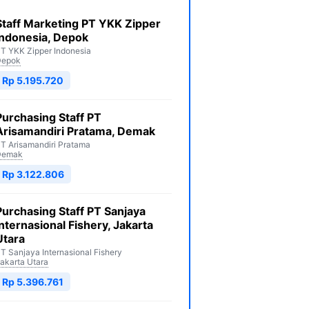
Staff Marketing PT YKK Zipper
Indonesia, Depok
T YKK Zipper Indonesia
Depok
Rp 5.195.720
Purchasing Staff PT
Arisamandiri Pratama, Demak
T Arisamandiri Pratama
Demak
Rp 3.122.806
Purchasing Staff PT Sanjaya
Internasional Fishery, Jakarta
Utara
T Sanjaya Internasional Fishery
akarta Utara
Rp 5.396.761