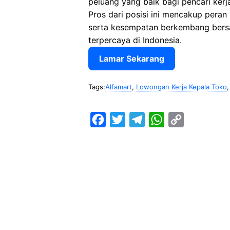
peluang yang baik bagi pencari kerja 
Pros dari posisi ini mencakup peran
serta kesempatan berkembang bersa
terpercaya di Indonesia.
Lamar Sekarang
Tags:
Alfamart
,
Lowongan Kerja Kepala Toko
F
T
T
W
C
a
w
e
h
o
c
i
l
a
p
e
t
e
t
y
b
t
g
s
L
o
e
r
A
i
o
r
a
p
n
k
m
p
k