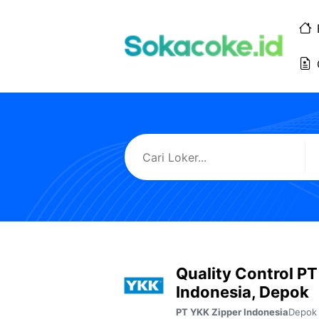
Langsung
ke
isi
Quality Control P
Indonesia, Depok
Depok
PT YKK Zipper Indonesia