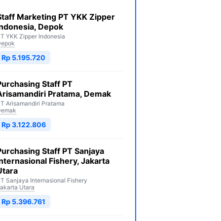
Staff Marketing PT YKK Zipper
Indonesia, Depok
T YKK Zipper Indonesia
Depok
Rp 5.195.720
Purchasing Staff PT
Arisamandiri Pratama, Demak
T Arisamandiri Pratama
Demak
Rp 3.122.806
Purchasing Staff PT Sanjaya
Internasional Fishery, Jakarta
Utara
T Sanjaya Internasional Fishery
akarta Utara
Rp 5.396.761