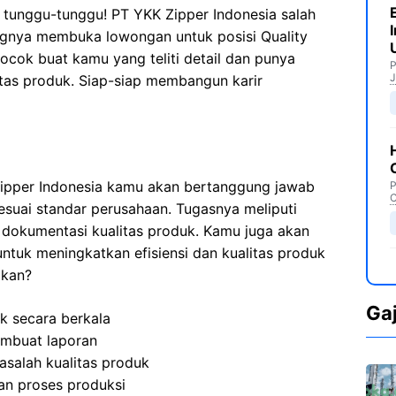
tunggu-tunggu! PT YKK Zipper Indonesia salah
ngnya membuka lowongan untuk posisi Quality
cocok buat kamu yang teliti detail dan punya
P
J
tas produk. Siap-siap membangun karir
Zipper Indonesia kamu akan bertanggung jawab
P
C
esuai standar perusahaan. Tugasnya meliputi
 dokumentasi kualitas produk. Kamu juga akan
ntuk meningkatkan efisiensi dan kualitas produk
 kan?
Ga
k secara berkala
embuat laporan
asalah kualitas produk
n proses produksi