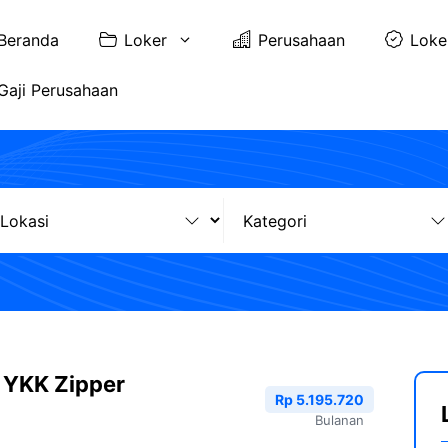
Beranda
Loker
Perusahaan
Loke
Gaji Perusahaan
T YKK Zipper
Rp 5.195.720
Bulanan