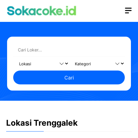
Langsung
M
ke
isi
Cari
Lokasi Trenggalek