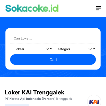
Langsung
M
ke
isi
Cari
Loker KAI Trenggalek
PT Kereta Api Indonesia (Persero)
Trenggalek