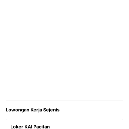
o
r
a
p
n
k
m
p
k
Lowongan Kerja Sejenis
Loker KAI Pacitan