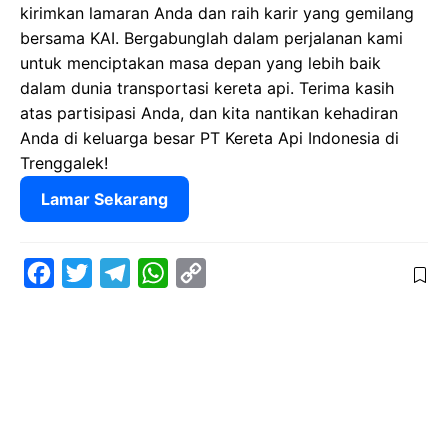
kirimkan lamaran Anda dan raih karir yang gemilang
bersama KAI. Bergabunglah dalam perjalanan kami
untuk menciptakan masa depan yang lebih baik
dalam dunia transportasi kereta api. Terima kasih
atas partisipasi Anda, dan kita nantikan kehadiran
Anda di keluarga besar PT Kereta Api Indonesia di
Trenggalek!
Lamar Sekarang
F
T
T
W
C
a
w
e
h
o
c
i
l
a
p
e
t
e
t
y
b
t
g
s
L
o
e
r
A
i