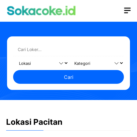
Langsung
M
ke
isi
Cari
Lokasi Pacitan