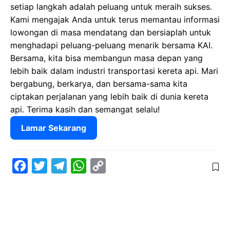
setiap langkah adalah peluang untuk meraih sukses.
Kami mengajak Anda untuk terus memantau informasi
lowongan di masa mendatang dan bersiaplah untuk
menghadapi peluang-peluang menarik bersama KAI.
Bersama, kita bisa membangun masa depan yang
lebih baik dalam industri transportasi kereta api. Mari
bergabung, berkarya, dan bersama-sama kita
ciptakan perjalanan yang lebih baik di dunia kereta
api. Terima kasih dan semangat selalu!
Lamar Sekarang
F
T
T
W
C
a
w
e
h
o
c
i
l
a
p
e
t
e
t
y
b
t
g
s
L