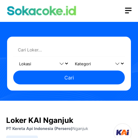
Langsung
M
ke
isi
Cari
Loker KAI Nganjuk
PT Kereta Api Indonesia (Persero)
Nganjuk