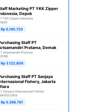
Staff Marketing PT YKK Zipper
Indonesia, Depok
T YKK Zipper Indonesia
Depok
Rp 5.195.720
Purchasing Staff PT
Arisamandiri Pratama, Demak
T Arisamandiri Pratama
Demak
Rp 3.122.806
Purchasing Staff PT Sanjaya
Internasional Fishery, Jakarta
Utara
T Sanjaya Internasional Fishery
akarta Utara
Rp 5.396.761