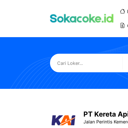
Langsung
ke
isi
PT Kereta Ap
Jalan Perintis Keme