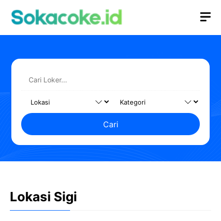
Langsung
M
ke
isi
Cari
Lokasi Sigi