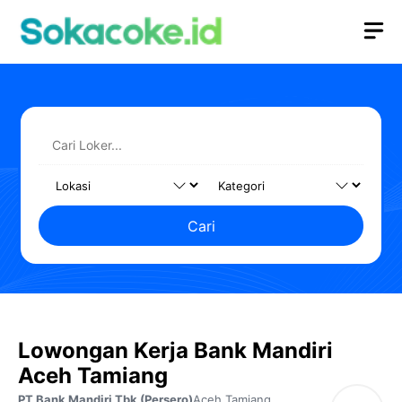
Langsung
M
ke
isi
Cari
Lowongan Kerja Bank Mandiri
Aceh Tamiang
PT Bank Mandiri Tbk (Persero)
Aceh Tamiang