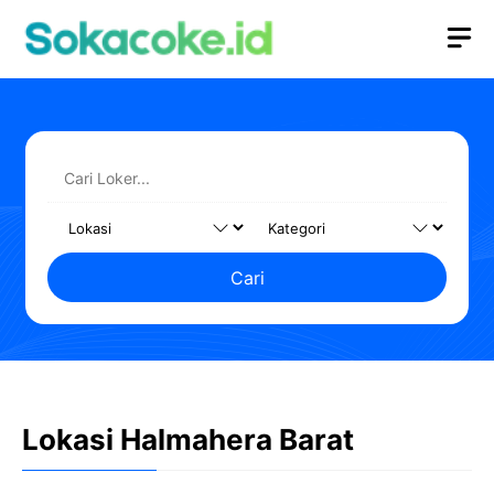
Langsung
M
ke
isi
Cari
Lokasi Halmahera Barat