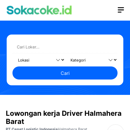
Langsung
M
ke
isi
Cari
Lowongan kerja Driver Halmahera
Barat
PT Cepat Logistic Indonesia
Halmahera Barat