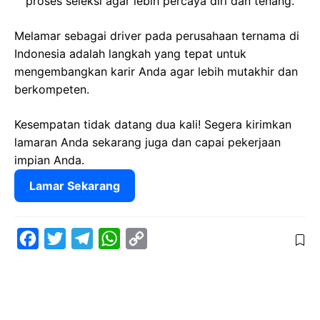
proses seleksi agar lebih percaya diri dan tenang.
Melamar sebagai driver pada perusahaan ternama di
Indonesia adalah langkah yang tepat untuk
mengembangkan karir Anda agar lebih mutakhir dan
berkompeten.
Kesempatan tidak datang dua kali! Segera kirimkan
lamaran Anda sekarang juga dan capai pekerjaan
impian Anda.
Lamar Sekarang
F
T
T
W
C
a
w
e
h
o
c
i
l
a
p
e
t
e
t
y