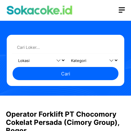
Langsung
M
ke
isi
Cari
Operator Forklift PT Chocomory
Cokelat Persada (Cimory Group),
Bogor