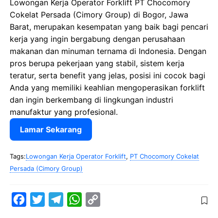
Lowongan Kerja Operator Forklift PT Chocomory
Cokelat Persada (Cimory Group) di Bogor, Jawa
Barat, merupakan kesempatan yang baik bagi pencari
kerja yang ingin bergabung dengan perusahaan
makanan dan minuman ternama di Indonesia. Dengan
pros berupa pekerjaan yang stabil, sistem kerja
teratur, serta benefit yang jelas, posisi ini cocok bagi
Anda yang memiliki keahlian mengoperasikan forklift
dan ingin berkembang di lingkungan industri
manufaktur yang profesional.
Lamar Sekarang
Tags:
Lowongan Kerja Operator Forklift
,
PT Chocomory Cokelat
Persada (Cimory Group)
F
T
T
W
C
a
w
e
h
o