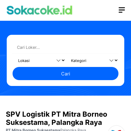
Langsung
M
ke
isi
Cari
SPV Logistik PT Mitra Borneo
Suksestama, Palangka Raya
PT Mitra Borneo Suksestama
Palangka Raya