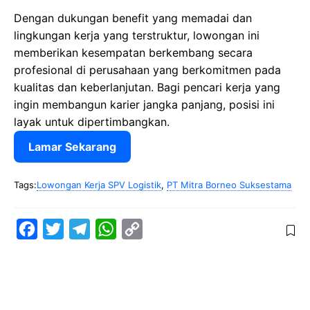
Dengan dukungan benefit yang memadai dan
lingkungan kerja yang terstruktur, lowongan ini
memberikan kesempatan berkembang secara
profesional di perusahaan yang berkomitmen pada
kualitas dan keberlanjutan. Bagi pencari kerja yang
ingin membangun karier jangka panjang, posisi ini
layak untuk dipertimbangkan.
Lamar Sekarang
Tags:
Lowongan Kerja SPV Logistik
,
PT Mitra Borneo Suksestama
F
T
T
W
C
a
w
e
h
o
c
i
l
a
p
e
t
e
t
y