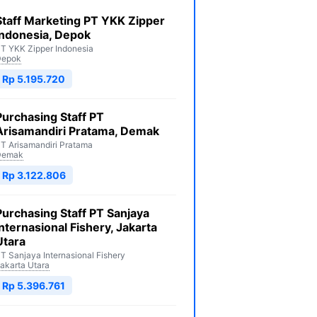
Staff Marketing PT YKK Zipper
Indonesia, Depok
T YKK Zipper Indonesia
Depok
Rp 5.195.720
Purchasing Staff PT
Arisamandiri Pratama, Demak
T Arisamandiri Pratama
Demak
Rp 3.122.806
Purchasing Staff PT Sanjaya
Internasional Fishery, Jakarta
Utara
T Sanjaya Internasional Fishery
akarta Utara
Rp 5.396.761