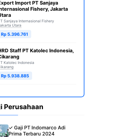
Export Import PT Sanjaya
Internasional Fishery, Jakarta
Utara
T Sanjaya Internasional Fishery
akarta Utara
Rp 5.396.761
HRD Staff PT Katolec Indonesia,
Cikarang
T Katolec Indonesia
ikarang
Rp 5.938.885
ji Perusahaan
✓ Gaji PT Indomarco Adi
Prima Terbaru 2024