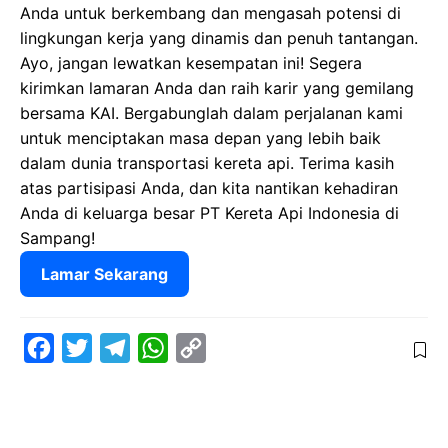
Anda untuk berkembang dan mengasah potensi di
lingkungan kerja yang dinamis dan penuh tantangan.
Ayo, jangan lewatkan kesempatan ini! Segera
kirimkan lamaran Anda dan raih karir yang gemilang
bersama KAI. Bergabunglah dalam perjalanan kami
untuk menciptakan masa depan yang lebih baik
dalam dunia transportasi kereta api. Terima kasih
atas partisipasi Anda, dan kita nantikan kehadiran
Anda di keluarga besar PT Kereta Api Indonesia di
Sampang!
Lamar Sekarang
F
T
T
W
C
a
w
e
h
o
c
i
l
a
p
e
t
e
t
y