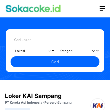
Langsung
M
ke
isi
Cari
Loker KAI Sampang
PT Kereta Api Indonesia (Persero)
Sampang