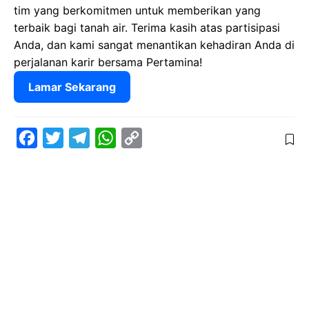
tim yang berkomitmen untuk memberikan yang
terbaik bagi tanah air. Terima kasih atas partisipasi
Anda, dan kami sangat menantikan kehadiran Anda di
perjalanan karir bersama Pertamina!
Lamar Sekarang
F
T
T
W
C
a
w
e
h
o
c
i
l
a
p
e
t
e
t
y
b
t
g
s
L
o
e
r
A
i
o
r
a
p
n
k
m
p
k