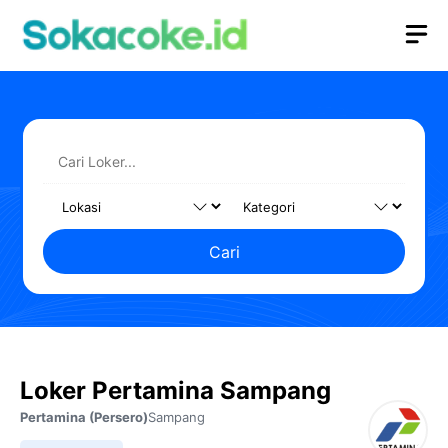
Langsung
M
ke
isi
Cari
Loker Pertamina Sampang
Pertamina (Persero)
Sampang