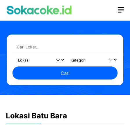
Langsung
M
ke
isi
Cari
Lokasi Batu Bara