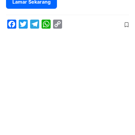
Lamar Sekarang
F
T
T
W
C
a
w
e
h
o
c
i
l
a
p
e
t
e
t
y
b
t
g
s
L
o
e
r
A
i
o
r
a
p
n
k
m
p
k