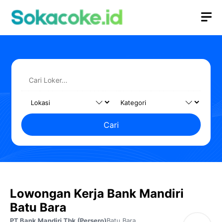
Langsung
M
ke
isi
Cari
Lowongan Kerja Bank Mandiri
Batu Bara
PT Bank Mandiri Tbk (Persero)
Batu Bara