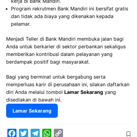
kerja di Bank Mandiri.
Program rekrutmen Bank Mandiri ini bersifat gratis
dan tidak ada biaya yang dikenakan kepada
pelamar.
Menjadi Teller di Bank Mandiri membuka jalan bagi
Anda untuk berkarier di sektor perbankan sekaligus
memberikan kontribusi dalam pelayanan yang
berdampak positif bagi masyarakat.
Bagi yang berminat untuk bergabung serta
memperluas karir di perusahaan ini, silakan daftarkan
diri Anda melalui tombol
Lamar Sekarang
yang
disediakan di bawah ini.
Lamar Sekarang
F
T
T
W
C