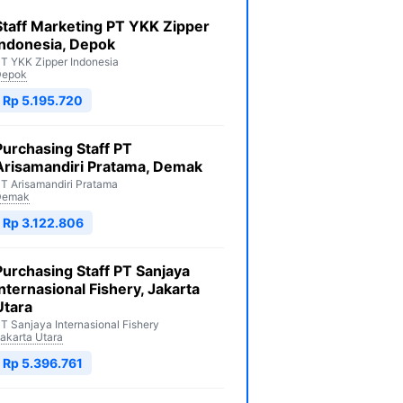
Staff Marketing PT YKK Zipper
Indonesia, Depok
T YKK Zipper Indonesia
Depok
Rp 5.195.720
Purchasing Staff PT
Arisamandiri Pratama, Demak
T Arisamandiri Pratama
Demak
Rp 3.122.806
Purchasing Staff PT Sanjaya
Internasional Fishery, Jakarta
Utara
T Sanjaya Internasional Fishery
akarta Utara
Rp 5.396.761