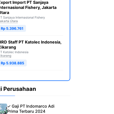
Export Import PT Sanjaya
Internasional Fishery, Jakarta
Utara
T Sanjaya Internasional Fishery
akarta Utara
Rp 5.396.761
HRD Staff PT Katolec Indonesia,
Cikarang
T Katolec Indonesia
ikarang
Rp 5.938.885
ji Perusahaan
✓ Gaji PT Indomarco Adi
Prima Terbaru 2024