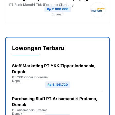
PT Bank Mandiri Tbk (Persero)
Sijunjung
Rp 2.800.000
Bulanan
Lowongan Terbaru
Staff Marketing PT YKK Zipper Indonesia,
Depok
PT YKK Zipper Indonesia
Depok
Rp 5.195.720
Purchasing Staff PT Arisamandiri Pratama,
Demak
PT Arisamandiri Pratama
Demak