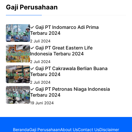
Gaji Perusahaan
✓ Gaji PT Indomarco Adi Prima
Terbaru 2024
2 Juli 2024
✓ Gaji PT Great Eastern Life
Indonesia Terbaru 2024
2 Juli 2024
✓ Gaji PT Cakrawala Berlian Buana
Terbaru 2024
2 Juli 2024
✓ Gaji PT Petronas Niaga Indonesia
Terbaru 2024
19 Juni 2024
Beranda
Gaji Perusahaan
About Us
Contact Us
Disclaimer