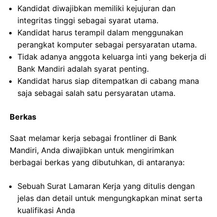
Kandidat diwajibkan memiliki kejujuran dan
integritas tinggi sebagai syarat utama.
Kandidat harus terampil dalam menggunakan
perangkat komputer sebagai persyaratan utama.
Tidak adanya anggota keluarga inti yang bekerja di
Bank Mandiri adalah syarat penting.
Kandidat harus siap ditempatkan di cabang mana
saja sebagai salah satu persyaratan utama.
Berkas
Saat melamar kerja sebagai frontliner di Bank
Mandiri, Anda diwajibkan untuk mengirimkan
berbagai berkas yang dibutuhkan, di antaranya:
Sebuah Surat Lamaran Kerja yang ditulis dengan
jelas dan detail untuk mengungkapkan minat serta
kualifikasi Anda