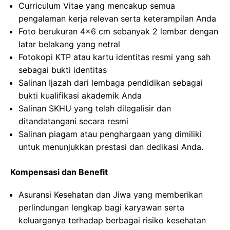
Curriculum Vitae yang mencakup semua
pengalaman kerja relevan serta keterampilan Anda
Foto berukuran 4×6 cm sebanyak 2 lembar dengan
latar belakang yang netral
Fotokopi KTP atau kartu identitas resmi yang sah
sebagai bukti identitas
Salinan Ijazah dari lembaga pendidikan sebagai
bukti kualifikasi akademik Anda
Salinan SKHU yang telah dilegalisir dan
ditandatangani secara resmi
Salinan piagam atau penghargaan yang dimiliki
untuk menunjukkan prestasi dan dedikasi Anda.
Kompensasi dan Benefit
Asuransi Kesehatan dan Jiwa yang memberikan
perlindungan lengkap bagi karyawan serta
keluarganya terhadap berbagai risiko kesehatan