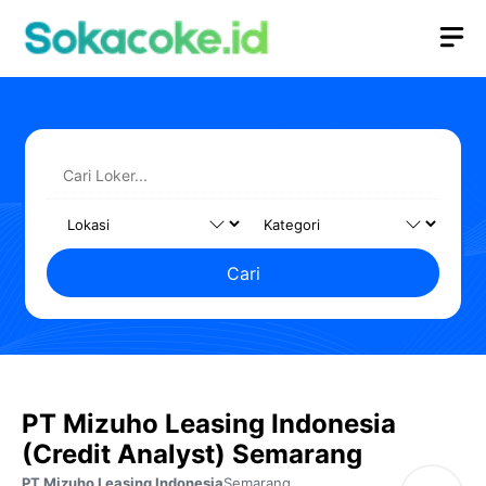
Langsung
M
ke
isi
Cari
PT Mizuho Leasing Indonesia
(Credit Analyst) Semarang
PT Mizuho Leasing Indonesia
Semarang