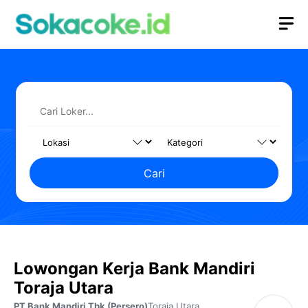
Langsung
M
ke
isi
Cari
Lowongan Kerja Bank Mandiri
Toraja Utara
PT Bank Mandiri Tbk (Persero)
Toraja Utara