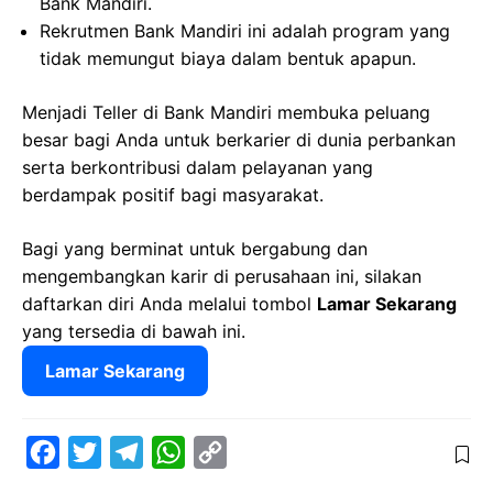
Bank Mandiri.
Rekrutmen Bank Mandiri ini adalah program yang
tidak memungut biaya dalam bentuk apapun.
Menjadi Teller di Bank Mandiri membuka peluang
besar bagi Anda untuk berkarier di dunia perbankan
serta berkontribusi dalam pelayanan yang
berdampak positif bagi masyarakat.
Bagi yang berminat untuk bergabung dan
mengembangkan karir di perusahaan ini, silakan
daftarkan diri Anda melalui tombol
Lamar Sekarang
yang tersedia di bawah ini.
Lamar Sekarang
F
T
T
W
C
a
w
e
h
o