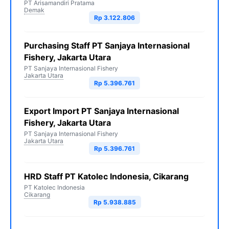
PT Arisamandiri Pratama
Demak
Rp 3.122.806
Purchasing Staff PT Sanjaya Internasional
Fishery, Jakarta Utara
PT Sanjaya Internasional Fishery
Jakarta Utara
Rp 5.396.761
Export Import PT Sanjaya Internasional
Fishery, Jakarta Utara
PT Sanjaya Internasional Fishery
Jakarta Utara
Rp 5.396.761
HRD Staff PT Katolec Indonesia, Cikarang
PT Katolec Indonesia
Cikarang
Rp 5.938.885