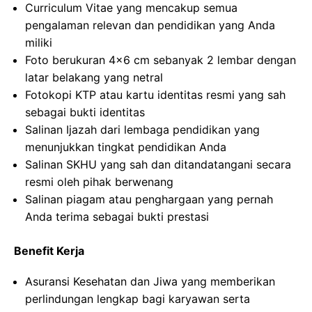
Curriculum Vitae yang mencakup semua
pengalaman relevan dan pendidikan yang Anda
miliki
Foto berukuran 4×6 cm sebanyak 2 lembar dengan
latar belakang yang netral
Fotokopi KTP atau kartu identitas resmi yang sah
sebagai bukti identitas
Salinan Ijazah dari lembaga pendidikan yang
menunjukkan tingkat pendidikan Anda
Salinan SKHU yang sah dan ditandatangani secara
resmi oleh pihak berwenang
Salinan piagam atau penghargaan yang pernah
Anda terima sebagai bukti prestasi
Benefit Kerja
Asuransi Kesehatan dan Jiwa yang memberikan
perlindungan lengkap bagi karyawan serta