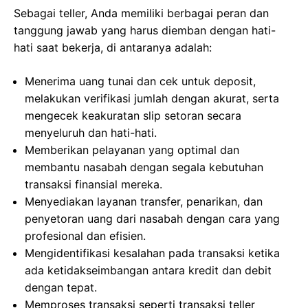
Sebagai teller, Anda memiliki berbagai peran dan
tanggung jawab yang harus diemban dengan hati-
hati saat bekerja, di antaranya adalah:
Menerima uang tunai dan cek untuk deposit,
melakukan verifikasi jumlah dengan akurat, serta
mengecek keakuratan slip setoran secara
menyeluruh dan hati-hati.
Memberikan pelayanan yang optimal dan
membantu nasabah dengan segala kebutuhan
transaksi finansial mereka.
Menyediakan layanan transfer, penarikan, dan
penyetoran uang dari nasabah dengan cara yang
profesional dan efisien.
Mengidentifikasi kesalahan pada transaksi ketika
ada ketidakseimbangan antara kredit dan debit
dengan tepat.
Memproses transaksi seperti transaksi teller