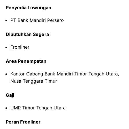
Penyedia Lowongan
PT Bank Mandiri Persero
Dibutuhkan Segera
Fronliner
Area Penempatan
Kantor Cabang Bank Mandiri Timor Tengah Utara,
Nusa Tenggara Timur
Gaji
UMR Timor Tengah Utara
Peran Fronliner