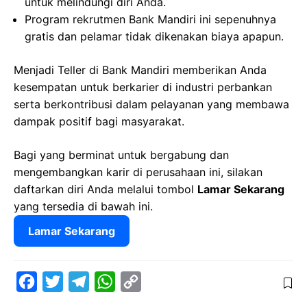
untuk melindungi diri Anda.
Program rekrutmen Bank Mandiri ini sepenuhnya
gratis dan pelamar tidak dikenakan biaya apapun.
Menjadi Teller di Bank Mandiri memberikan Anda
kesempatan untuk berkarier di industri perbankan
serta berkontribusi dalam pelayanan yang membawa
dampak positif bagi masyarakat.
Bagi yang berminat untuk bergabung dan
mengembangkan karir di perusahaan ini, silakan
daftarkan diri Anda melalui tombol
Lamar Sekarang
yang tersedia di bawah ini.
Lamar Sekarang
F
T
T
W
C
a
w
e
h
o