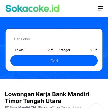
Langsung
M
ke
isi
Cari
Lowongan Kerja Bank Mandiri
Timor Tengah Utara
PT Bank Mandiri Tbk (Persero)
Timor Tengah Utara