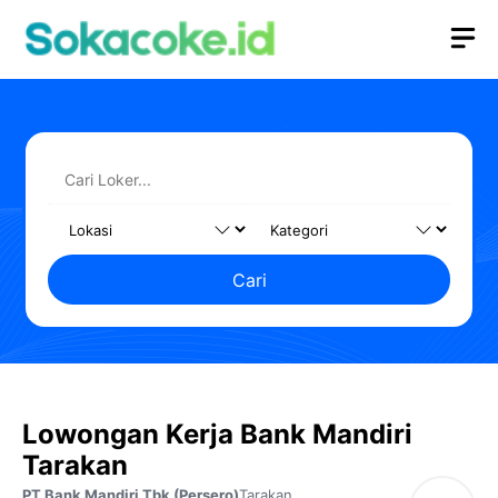
Langsung
M
ke
isi
Cari
Lowongan Kerja Bank Mandiri
Tarakan
PT Bank Mandiri Tbk (Persero)
Tarakan