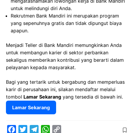
mengatasnamakan lowongan kerja di Bank Mandiri
untuk melindungi diri Anda.
Rekrutmen Bank Mandiri ini merupakan program
yang sepenuhnya gratis dan tidak dipungut biaya
apapun.
Menjadi Teller di Bank Mandiri memungkinkan Anda
untuk membangun karier di sektor perbankan
sekaligus memberikan kontribusi yang berarti dalam
pelayanan kepada masyarakat.
Bagi yang tertarik untuk bergabung dan memperluas
karir di perusahaan ini, silakan mendaftar melalui
tombol
Lamar Sekarang
yang tersedia di bawah ini.
Lamar Sekarang
F
T
T
W
C