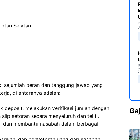
P
antan Selatan
J
P
C
iki sejumlah peran dan tanggung jawab yang
rja, di antaranya adalah:
k deposit, melakukan verifikasi jumlah dengan
Ga
slip setoran secara menyeluruh dan teliti.
al dan membantu nasabah dalam berbagai
narikan, dan penyetoran uang dari nasabah