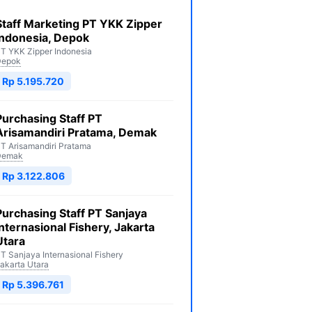
Staff Marketing PT YKK Zipper
Indonesia, Depok
T YKK Zipper Indonesia
Depok
Rp 5.195.720
Purchasing Staff PT
Arisamandiri Pratama, Demak
T Arisamandiri Pratama
Demak
Rp 3.122.806
Purchasing Staff PT Sanjaya
Internasional Fishery, Jakarta
Utara
T Sanjaya Internasional Fishery
akarta Utara
Rp 5.396.761