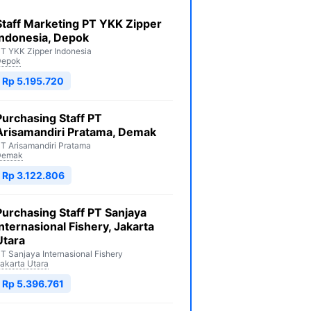
Staff Marketing PT YKK Zipper
Indonesia, Depok
T YKK Zipper Indonesia
Depok
Rp 5.195.720
Purchasing Staff PT
Arisamandiri Pratama, Demak
T Arisamandiri Pratama
Demak
Rp 3.122.806
Purchasing Staff PT Sanjaya
Internasional Fishery, Jakarta
Utara
T Sanjaya Internasional Fishery
akarta Utara
Rp 5.396.761