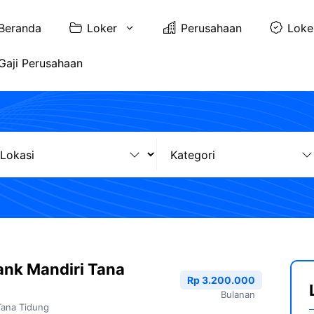
Beranda
Loker
Perusahaan
Loke
Gaji Perusahaan
ank Mandiri Tana
Rp 3.200.000
Bulanan
Tana Tidung