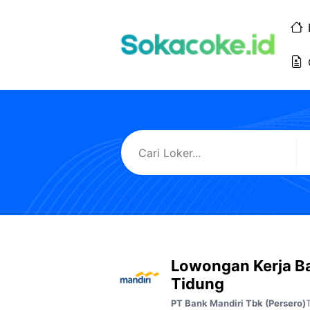
Langsung
ke
isi
Lowongan Kerja B
Tidung
PT Bank Mandiri Tbk (Persero)