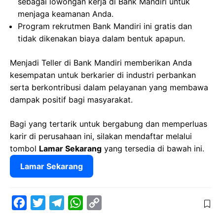
sebagai lowongan kerja di Bank Mandiri untuk
menjaga keamanan Anda.
Program rekrutmen Bank Mandiri ini gratis dan
tidak dikenakan biaya dalam bentuk apapun.
Menjadi Teller di Bank Mandiri memberikan Anda
kesempatan untuk berkarier di industri perbankan
serta berkontribusi dalam pelayanan yang membawa
dampak positif bagi masyarakat.
Bagi yang tertarik untuk bergabung dan memperluas
karir di perusahaan ini, silakan mendaftar melalui
tombol
Lamar Sekarang
yang tersedia di bawah ini.
Lamar Sekarang
F
T
T
W
C
a
w
e
h
o