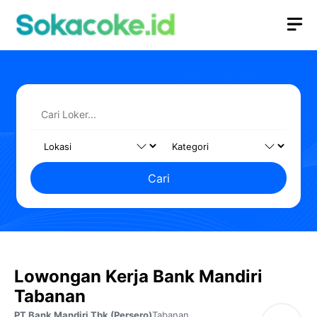
Langsung
M
ke
isi
Cari
Lowongan Kerja Bank Mandiri
Tabanan
PT Bank Mandiri Tbk (Persero)
Tabanan