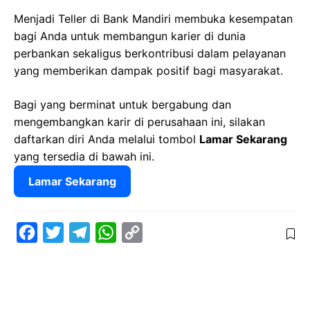
Menjadi Teller di Bank Mandiri membuka kesempatan
bagi Anda untuk membangun karier di dunia
perbankan sekaligus berkontribusi dalam pelayanan
yang memberikan dampak positif bagi masyarakat.
Bagi yang berminat untuk bergabung dan
mengembangkan karir di perusahaan ini, silakan
daftarkan diri Anda melalui tombol
Lamar Sekarang
yang tersedia di bawah ini.
Lamar Sekarang
F
T
T
W
C
a
w
e
h
o
c
i
l
a
p
e
t
e
t
y