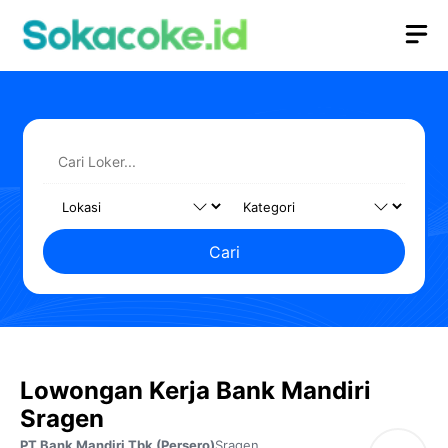
Langsung
M
ke
isi
Cari
Lowongan Kerja Bank Mandiri
Sragen
PT Bank Mandiri Tbk (Persero)
Sragen