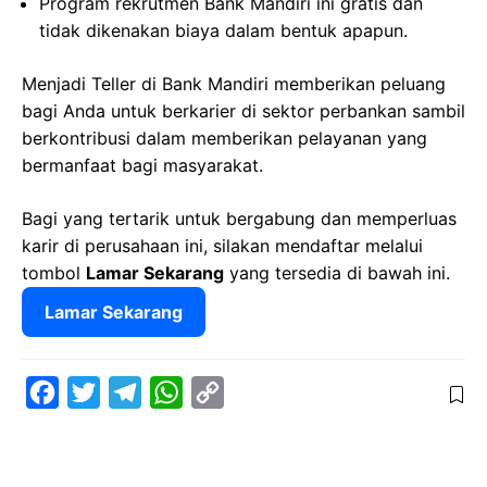
Program rekrutmen Bank Mandiri ini gratis dan
tidak dikenakan biaya dalam bentuk apapun.
Menjadi Teller di Bank Mandiri memberikan peluang
bagi Anda untuk berkarier di sektor perbankan sambil
berkontribusi dalam memberikan pelayanan yang
bermanfaat bagi masyarakat.
Bagi yang tertarik untuk bergabung dan memperluas
karir di perusahaan ini, silakan mendaftar melalui
tombol
Lamar Sekarang
yang tersedia di bawah ini.
Lamar Sekarang
F
T
T
W
C
a
w
e
h
o
c
i
l
a
p