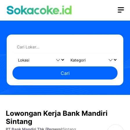
Langsung
M
ke
isi
Cari
Lowongan Kerja Bank Mandiri
Sintang
PT Bank Mandiri Tbk (Persero)
Sintang