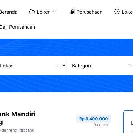
Beranda
Loker
Perusahaan
Loke
Gaji Perusahaan
ank Mandiri
Rp 3.400.000
g
Bulanan
Sidenreng Rappang