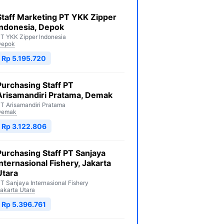
Staff Marketing PT YKK Zipper
Indonesia, Depok
T YKK Zipper Indonesia
Depok
Rp 5.195.720
Purchasing Staff PT
Arisamandiri Pratama, Demak
T Arisamandiri Pratama
Demak
Rp 3.122.806
Purchasing Staff PT Sanjaya
Internasional Fishery, Jakarta
Utara
T Sanjaya Internasional Fishery
akarta Utara
Rp 5.396.761