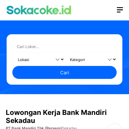
Langsung
M
ke
isi
Cari
Lowongan Kerja Bank Mandiri
Sekadau
PT Bank Mandiri Tbk (Persero)
Sekadau