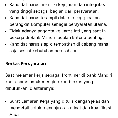
Kandidat harus memiliki kejujuran dan integritas
yang tinggi sebagai bagian dari persyaratan.
Kandidat harus terampil dalam menggunakan
perangkat komputer sebagai persyaratan utama.
Tidak adanya anggota keluarga inti yang saat ini
bekerja di Bank Mandiri adalah kriteria penting.
Kandidat harus siap ditempatkan di cabang mana
saja sesuai kebutuhan perusahaan.
Berkas Persyaratan
Saat melamar kerja sebagai frontliner di bank Mandiri
kamu harus untuk mengirimkan berkas yang
dibutuhkan, diantaranya:
Surat Lamaran Kerja yang ditulis dengan jelas dan
mendetail untuk menunjukkan minat dan kualifikasi
Anda