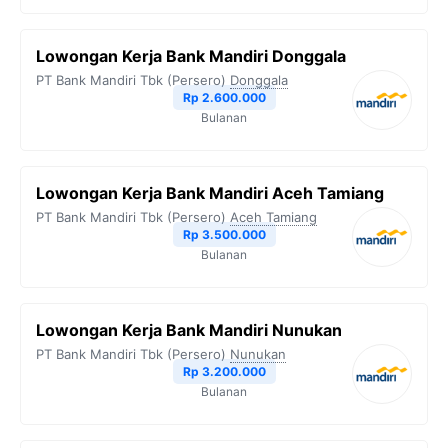
Lowongan Kerja Bank Mandiri Donggala
PT Bank Mandiri Tbk (Persero)
Donggala
Rp 2.600.000
Bulanan
Lowongan Kerja Bank Mandiri Aceh Tamiang
PT Bank Mandiri Tbk (Persero)
Aceh Tamiang
Rp 3.500.000
Bulanan
Lowongan Kerja Bank Mandiri Nunukan
PT Bank Mandiri Tbk (Persero)
Nunukan
Rp 3.200.000
Bulanan