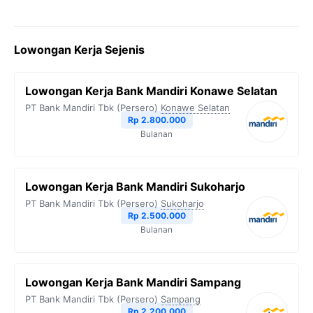
Lowongan Kerja Sejenis
Lowongan Kerja Bank Mandiri Konawe Selatan
PT Bank Mandiri Tbk (Persero)
Konawe Selatan
Rp 2.800.000
Bulanan
Lowongan Kerja Bank Mandiri Sukoharjo
PT Bank Mandiri Tbk (Persero)
Sukoharjo
Rp 2.500.000
Bulanan
Lowongan Kerja Bank Mandiri Sampang
PT Bank Mandiri Tbk (Persero)
Sampang
Rp 2.200.000