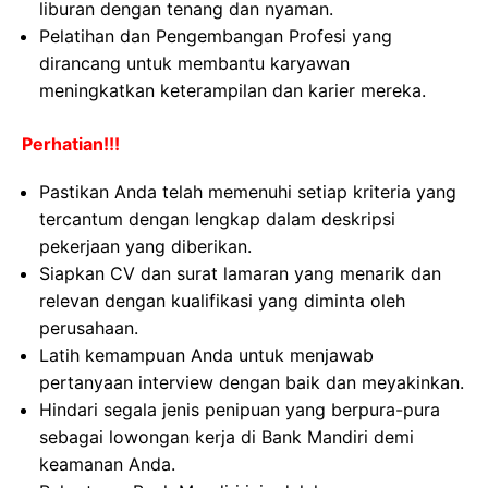
liburan dengan tenang dan nyaman.
Pelatihan dan Pengembangan Profesi yang
dirancang untuk membantu karyawan
meningkatkan keterampilan dan karier mereka.
Perhatian!!!
Pastikan Anda telah memenuhi setiap kriteria yang
tercantum dengan lengkap dalam deskripsi
pekerjaan yang diberikan.
Siapkan CV dan surat lamaran yang menarik dan
relevan dengan kualifikasi yang diminta oleh
perusahaan.
Latih kemampuan Anda untuk menjawab
pertanyaan interview dengan baik dan meyakinkan.
Hindari segala jenis penipuan yang berpura-pura
sebagai lowongan kerja di Bank Mandiri demi
keamanan Anda.