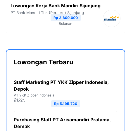
Lowongan Kerja Bank Mandiri Sijunjung
PT Bank Mandiri Tbk (Persero)
Sijunjung
Rp 2.800.000
Bulanan
Lowongan Terbaru
Staff Marketing PT YKK Zipper Indonesia,
Depok
PT YKK Zipper Indonesia
Depok
Rp 5.195.720
Purchasing Staff PT Arisamandiri Pratama,
Demak