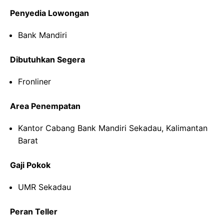
Penyedia Lowongan
Bank Mandiri
Dibutuhkan Segera
Fronliner
Area Penempatan
Kantor Cabang Bank Mandiri Sekadau, Kalimantan
Barat
Gaji Pokok
UMR Sekadau
Peran Teller