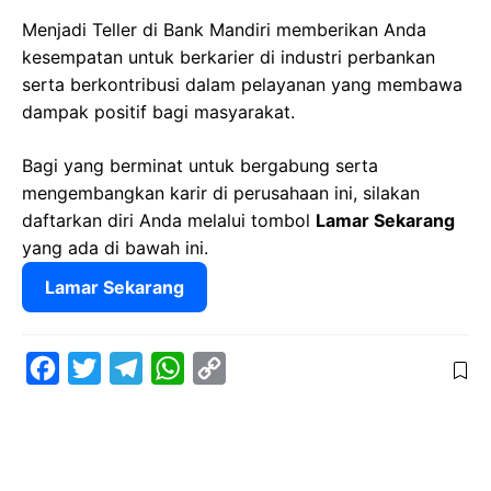
Menjadi Teller di Bank Mandiri memberikan Anda
kesempatan untuk berkarier di industri perbankan
serta berkontribusi dalam pelayanan yang membawa
dampak positif bagi masyarakat.
Bagi yang berminat untuk bergabung serta
mengembangkan karir di perusahaan ini, silakan
daftarkan diri Anda melalui tombol
Lamar Sekarang
yang ada di bawah ini.
Lamar Sekarang
F
T
T
W
C
a
w
e
h
o
c
i
l
a
p
e
t
e
t
y