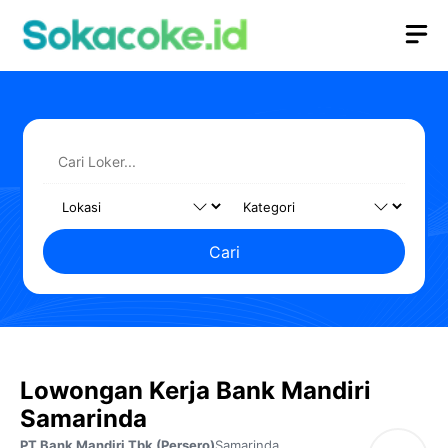
Langsung
M
ke
isi
Cari
Lowongan Kerja Bank Mandiri
Samarinda
PT Bank Mandiri Tbk (Persero)
Samarinda