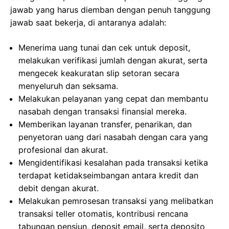
jawab yang harus diemban dengan penuh tanggung
jawab saat bekerja, di antaranya adalah:
Menerima uang tunai dan cek untuk deposit,
melakukan verifikasi jumlah dengan akurat, serta
mengecek keakuratan slip setoran secara
menyeluruh dan seksama.
Melakukan pelayanan yang cepat dan membantu
nasabah dengan transaksi finansial mereka.
Memberikan layanan transfer, penarikan, dan
penyetoran uang dari nasabah dengan cara yang
profesional dan akurat.
Mengidentifikasi kesalahan pada transaksi ketika
terdapat ketidakseimbangan antara kredit dan
debit dengan akurat.
Melakukan pemrosesan transaksi yang melibatkan
transaksi teller otomatis, kontribusi rencana
tabungan pensiun, deposit email, serta deposito