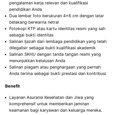
pengalaman kerja relevan dan kualifikasi
pendidikan Anda
Dua lembar foto berukuran 4×6 cm dengan latar
belakang berwarna netral
Fotokopi KTP atau kartu identitas resmi yang sah
sebagai bukti identitas
Salinan Ijazah dari lembaga pendidikan yang telah
dilegalisir sebagai bukti kualifikasi akademik
Salinan SKHU dengan tanda tangan resmi yang
menunjukkan kelulusan Anda
Salinan piagam atau penghargaan yang pernah
Anda terima sebagai bukti prestasi dan kontribusi
Benefit
Layanan Asuransi Kesehatan dan Jiwa yang
komprehensif untuk memberikan jaminan
keamanan bagi karyawan dan keluarga mereka.