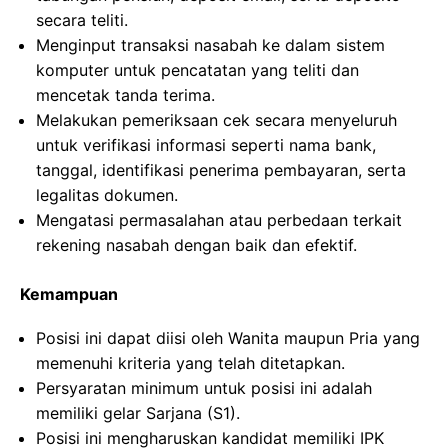
secara teliti.
Menginput transaksi nasabah ke dalam sistem
komputer untuk pencatatan yang teliti dan
mencetak tanda terima.
Melakukan pemeriksaan cek secara menyeluruh
untuk verifikasi informasi seperti nama bank,
tanggal, identifikasi penerima pembayaran, serta
legalitas dokumen.
Mengatasi permasalahan atau perbedaan terkait
rekening nasabah dengan baik dan efektif.
Kemampuan
Posisi ini dapat diisi oleh Wanita maupun Pria yang
memenuhi kriteria yang telah ditetapkan.
Persyaratan minimum untuk posisi ini adalah
memiliki gelar Sarjana (S1).
Posisi ini mengharuskan kandidat memiliki IPK