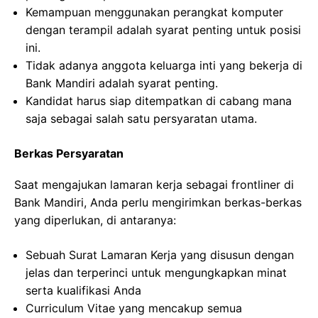
Kemampuan menggunakan perangkat komputer
dengan terampil adalah syarat penting untuk posisi
ini.
Tidak adanya anggota keluarga inti yang bekerja di
Bank Mandiri adalah syarat penting.
Kandidat harus siap ditempatkan di cabang mana
saja sebagai salah satu persyaratan utama.
Berkas Persyaratan
Saat mengajukan lamaran kerja sebagai frontliner di
Bank Mandiri, Anda perlu mengirimkan berkas-berkas
yang diperlukan, di antaranya:
Sebuah Surat Lamaran Kerja yang disusun dengan
jelas dan terperinci untuk mengungkapkan minat
serta kualifikasi Anda
Curriculum Vitae yang mencakup semua