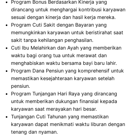
Program Bonus Berdasarkan Kinerja yang
dirancang untuk menghargai kontribusi karyawan
sesuai dengan kinerja dan hasil kerja mereka.
Program Cuti Sakit dengan Bayaran yang
memungkinkan karyawan untuk beristirahat saat
sakit tanpa kehilangan penghasilan.
Cuti Ibu Melahirkan dan Ayah yang memberikan
waktu bagi orang tua untuk merawat dan
menghabiskan waktu bersama bayi baru lahir.
Program Dana Pensiun yang komprehensif untuk
memastikan kesejahteraan karyawan setelah
pensiun.
Program Tunjangan Hari Raya yang dirancang
untuk memberikan dukungan finansial kepada
karyawan saat merayakan hari besar.
Tunjangan Cuti Tahunan yang memastikan
karyawan dapat menikmati waktu liburan dengan
tenang dan nyaman.