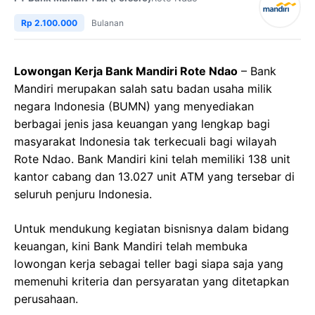
Rp 2.100.000
Bulanan
Lowongan Kerja Bank Mandiri Rote Ndao
– Bank
Mandiri merupakan salah satu badan usaha milik
negara Indonesia (BUMN) yang menyediakan
berbagai jenis jasa keuangan yang lengkap bagi
masyarakat Indonesia tak terkecuali bagi wilayah
Rote Ndao. Bank Mandiri kini telah memiliki 138 unit
kantor cabang dan 13.027 unit ATM yang tersebar di
seluruh penjuru Indonesia.
Untuk mendukung kegiatan bisnisnya dalam bidang
keuangan, kini Bank Mandiri telah membuka
lowongan kerja sebagai teller bagi siapa saja yang
memenuhi kriteria dan persyaratan yang ditetapkan
perusahaan.