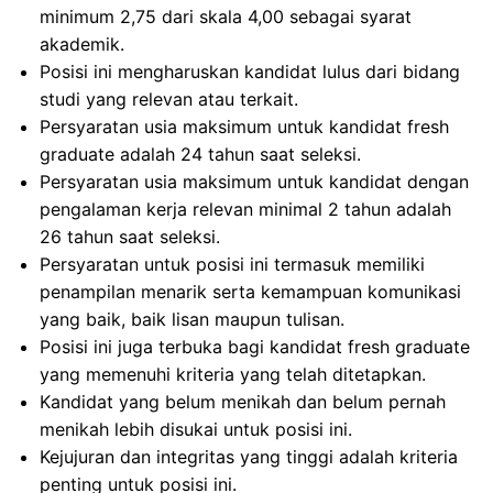
minimum 2,75 dari skala 4,00 sebagai syarat
akademik.
Posisi ini mengharuskan kandidat lulus dari bidang
studi yang relevan atau terkait.
Persyaratan usia maksimum untuk kandidat fresh
graduate adalah 24 tahun saat seleksi.
Persyaratan usia maksimum untuk kandidat dengan
pengalaman kerja relevan minimal 2 tahun adalah
26 tahun saat seleksi.
Persyaratan untuk posisi ini termasuk memiliki
penampilan menarik serta kemampuan komunikasi
yang baik, baik lisan maupun tulisan.
Posisi ini juga terbuka bagi kandidat fresh graduate
yang memenuhi kriteria yang telah ditetapkan.
Kandidat yang belum menikah dan belum pernah
menikah lebih disukai untuk posisi ini.
Kejujuran dan integritas yang tinggi adalah kriteria
penting untuk posisi ini.