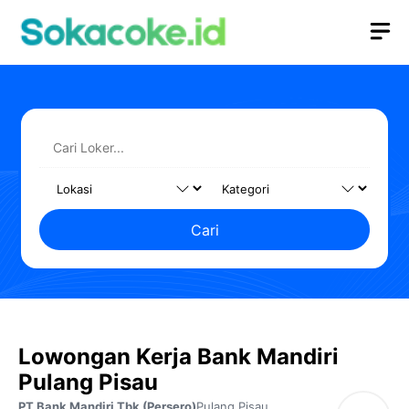
Langsung
M
ke
isi
Cari
Lowongan Kerja Bank Mandiri
Pulang Pisau
PT Bank Mandiri Tbk (Persero)
Pulang Pisau